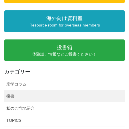
海外向け資料室
Resource room for overseas members
投書箱
体験談、情報などご投書ください！
カテゴリー
宗学コラム
投書
私のご当地紹介
TOPICS