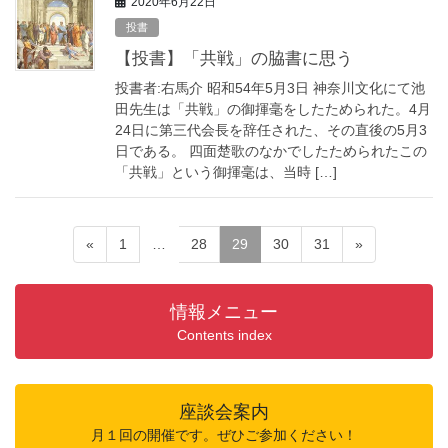
2020年6月22日
投書
【投書】「共戦」の脇書に思う
投書者:右馬介 昭和54年5月3日 神奈川文化にて池
田先生は「共戦」の御揮毫をしたためられた。4月
24日に第三代会長を辞任された、その直後の5月3
日である。 四面楚歌のなかでしたためられたこの
「共戦」という御揮毫は、当時 […]
«
1
…
28
29
30
31
»
情報メニュー
Contents index
座談会案内
月１回の開催です。ぜひご参加ください！