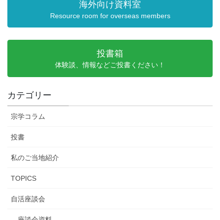
海外向け資料室
Resource room for overseas members
投書箱
体験談、情報などご投書ください！
カテゴリー
宗学コラム
投書
私のご当地紹介
TOPICS
自活座談会
座談会資料