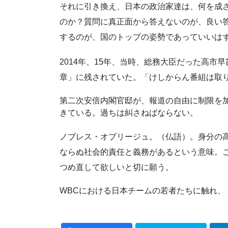
それに引き換え、日本の政治家達は、何を成
のか？質問に真正面から答えない
のが、良い
するのが、国のトップの姿勢であっていいは
2014年、15年、当時、総務大臣だった高市
章」に残されていた。「
けしからん番組は取
第二次安倍内閣官邸が、報道の自由に制限を
きている。過ちは糾さねばならな
い。
ノブレス・オブリージュ。（仏語）。身分の
ならぬ社会的責任と義務があると
いう意味。
つめ直して欲しいと切に願う。
WBCにおける日本チームの若者たちに触れ、