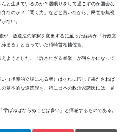
さんと生きているのか
？居眠りをして過ごすのが国会な
答弁なのか？「聞く力」などと言いながら、
民意を無視
ずがない。
早苗が、放送法の
解釈を変更するに至った経緯が「行政文
り締まる」と言っていた礒崎首相補佐官。
加えようとした、「許
されざる暴挙」が明らかになって
高い（指導的立場にあ
る者）はそれに応じて果たさねば
この基本的な道徳観を、特に日本の政治家諸氏には、見
「学ばねばならぬこ
とは多い」と痛感するものである。