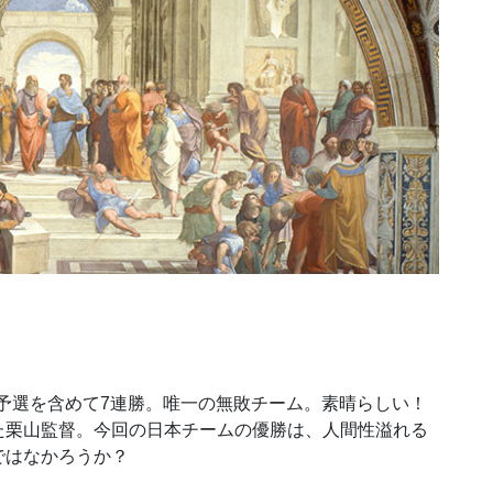
予選を含めて7連勝
。唯一の無敗チーム。素晴らしい！
た栗山監督。今回の日本チームの優
勝は、人間性溢れる
で
はなかろうか？