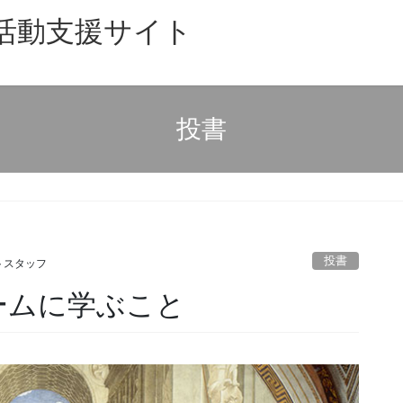
主活動支援サイト
投書
投書
トスタッフ
ームに学ぶこと