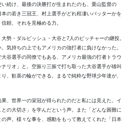
使い続け、最後の決勝
打が生まれたのも、栗山監督の
日本の若き三冠王、村上選手がどれ程凄いバッターかを
・信頼、
それを見極める力。
・大勢・ダルビッシュ
・大谷と7人のピッチャーの継投。
い。気持ちの上でもアメリカの強打者に負けなか
った。
で大谷選手の同
僚でもある、アメリカ最強の打者トラウ
シナリオ」と。空振り三振で打
ち取った大谷選手が雄叫
まり、歓喜の輪ができる。まるで純粋な野球少年達が、
結果、世界一の栄冠が
得られたのだと私には見えた。イ
ことの大切さ」を学んだという声。また「
どんな困難に
との声。
様々な事を、感動をもって教えてくれた「日本