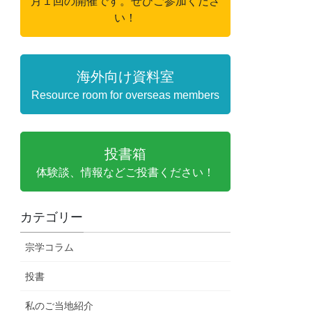
月１回の開催です。ぜひご参加くださ
い！
海外向け資料室
Resource room for overseas members
投書箱
体験談、情報などご投書ください！
カテゴリー
宗学コラム
投書
私のご当地紹介