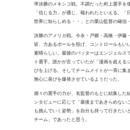
準決勝のメキシコ戦。不調だった村上選手を
「信じる力」が通じ、報われたとい
える。「
世
界に知らしめる・・」との栗山監督の確信
決勝のアメリカ戦。今永・戸郷・高橋・伊藤
皆、力あるボールを投げ、
コントロールもい
素晴らしい。最後のバッターはエンジェルス
ト選手。
誰かが言っていたが「漫画を超える
びを上げる。そしてチームメイトが一斉に
集
無心に喜
びを爆発させているようだった。
個々の選手の力が、名監督のもとに結集した
ンタビューに応じて「
最後まであきらめない
も挑んでいく姿勢」を自分も持って行きたい
チーム」
であったと思う。