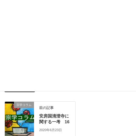
清澄寺には台東両系の共通の帰命対象・本尊として虚空蔵菩薩が
あり、宗派という枠にとらわれない虚空蔵信仰・求聞持法の霊場
としての清澄寺だったと位置付けられるのではないでしょうか。
Facebook
twitter
Hatena
LINE
Pocket
Copy
宗学コラム
カテゴリー
宗学コラム
前の記事
安房国清澄寺に
関する一考 16
2020年6月23日