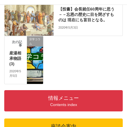
前の記事
【投書】会長就任60周年に思う
－－忘恩の歴史に目を閉ざすも
のは 現在にも盲目となる。
2020年5月3日
宗学コラ
次の記
ム
事
産湯相
承物語
(3)
2020年5
月5日
情報メニュー
Contents index
座談会案内